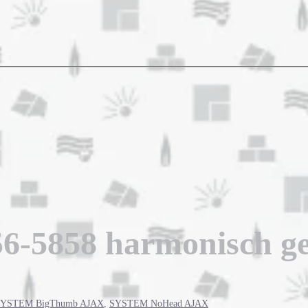
856-5858 harmonisch g
YSTEM BigThumb AJAX
,
SYSTEM NoHead AJAX