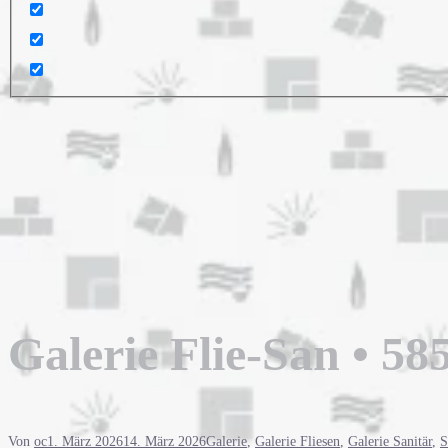
Galerie Flie-San • 5
Von
oc
1. März 2026
14. März 2026
Galerie
,
Galerie Fliesen
,
Galerie Sanitär
,
S