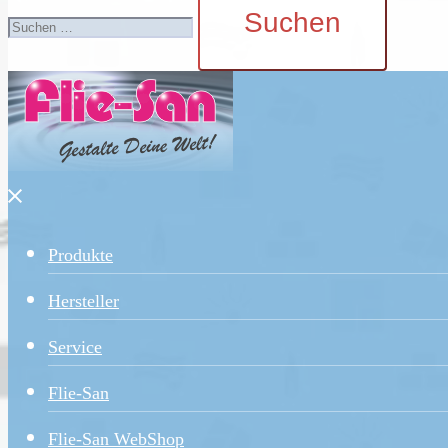
nach:
Menü
schließen
Produkte
Hersteller
Service
Flie-San
Flie-San WebShop