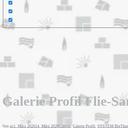
Galerie Profil Flie-S
Von
oc
1. März 2026
14. März 2026
Galerie
,
Galerie Profil
,
SYSTEM BigThu