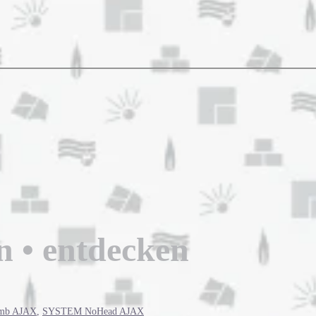
an • entdecken
mb AJAX
,
SYSTEM NoHead AJAX