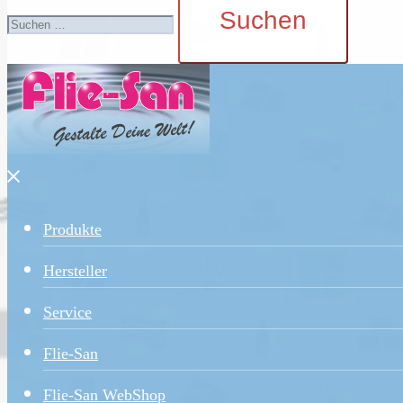
nach:
Menü
schließen
Produkte
Hersteller
Service
Flie-San
Flie-San WebShop