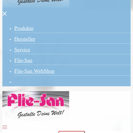
Menü
schließen
Produkte
Hersteller
Service
Flie-San
Flie-San WebShop
Menü