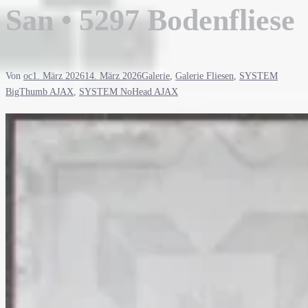
San • 5297 Bodenfliese
Von
oc
1. März 2026
14. März 2026
Galerie
,
Galerie Fliesen
,
SYSTEM
BigThumb AJAX
,
SYSTEM NoHead AJAX