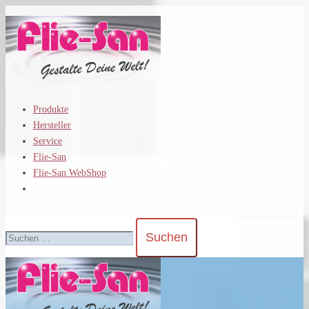
Zum
Inhalt
springen
Produkte
Hersteller
Service
Flie-San
Flie-San WebShop
Suchen
nach: