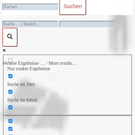
umschalten
Suchen
nach:
Weitere Ergebnisse … / More results…
Nur exakte Ergebnisse
Suche im Titel
Suche im Inhalt