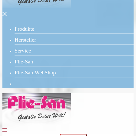
Menü
schließen
Produkte
Hersteller
Service
Flie-San
Flie-San WebShop
Menü