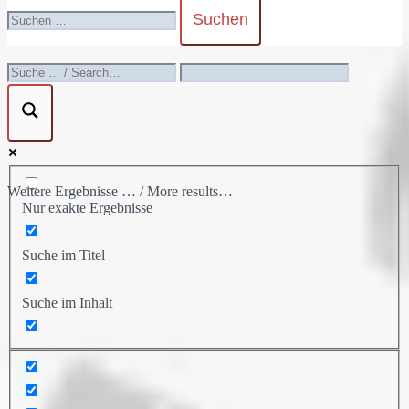
umschalten
Suchen
nach:
Weitere Ergebnisse … / More results…
Nur exakte Ergebnisse
Suche im Titel
Suche im Inhalt