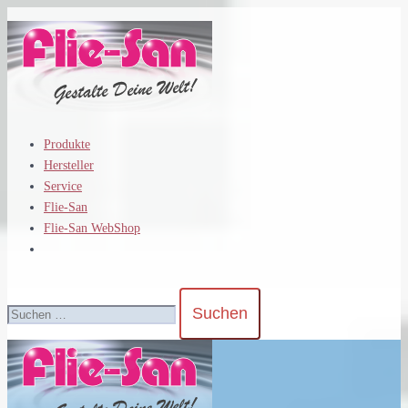
Zum
Inhalt
springen
Produkte
Hersteller
Service
Flie-San
Flie-San WebShop
Suchen
nach: