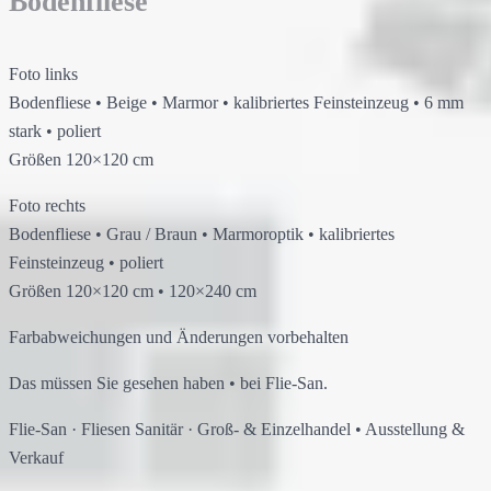
Bodenfliese
Foto links
Bodenfliese
•
Beige
•
Marmor
•
kalibriertes Feinsteinzeug
•
6 mm
stark
•
poliert
Größen
120×120 cm
Foto rechts
Bodenfliese
•
Grau / Braun
•
Marmoroptik
•
kalibriertes
Feinsteinzeug
•
poliert
Größen
120×120 cm
•
120×240 cm
Farbabweichungen und Änderungen vorbehalten
Das müssen Sie gesehen haben
•
bei
Flie-San
.
Flie-San
·
Fliesen Sanitär
·
Groß- & Einzelhandel
•
Ausstellung &
Verkauf