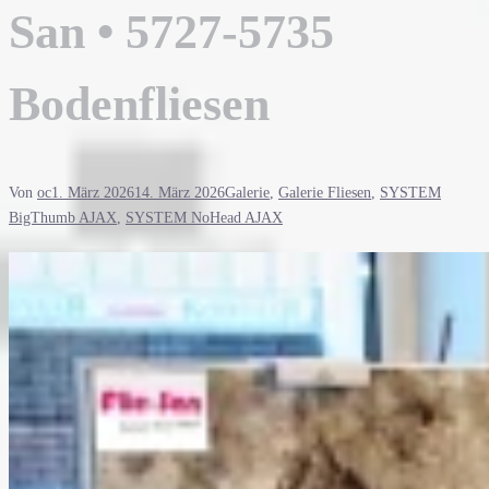
San • 5727-5735
Bodenfliesen
Von
oc
1. März 2026
14. März 2026
Galerie
,
Galerie Fliesen
,
SYSTEM
BigThumb AJAX
,
SYSTEM NoHead AJAX