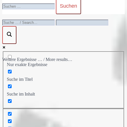
umschalten
Suchen
nach:
Weitere Ergebnisse … / More results…
Nur exakte Ergebnisse
Suche im Titel
Suche im Inhalt