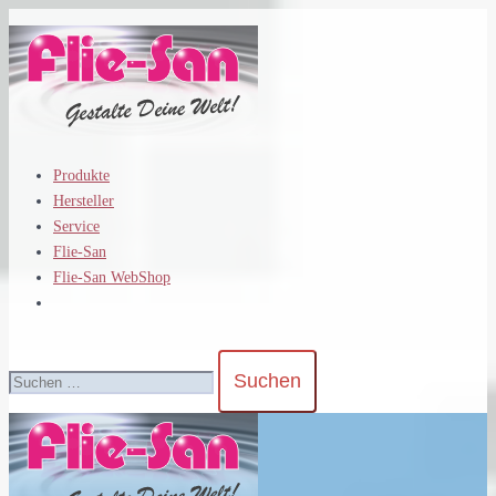
Zum
Inhalt
springen
Produkte
Hersteller
Service
Flie-San
Flie-San WebShop
Suchen
nach: