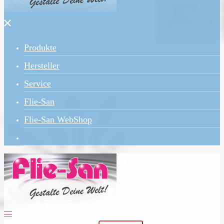
Menü
schließen
Produkte
Hersteller
Service
Flie-San
Flie-San WebShop
Menü