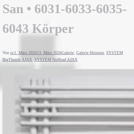
San • 6031-6033-6035-
6043 Körper
Von
oc
1. März 2026
13. März 2026
Galerie
,
Galerie Heizung
,
SYSTEM
BigThumb AJAX
,
SYSTEM NoHead AJAX