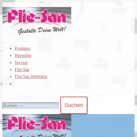
Zum
Inhalt
springen
Produkte
Hersteller
Service
Flie-San
Flie-San WebShop
Suchen
nach: