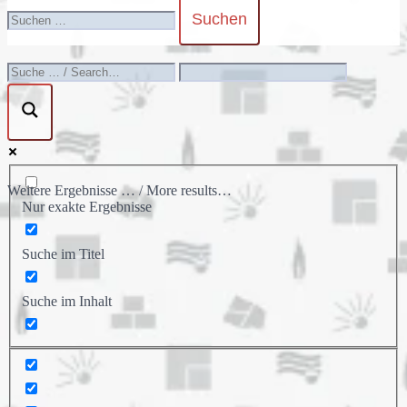
umschalten
Suchen
nach:
Weitere Ergebnisse … / More results…
Nur exakte Ergebnisse
Suche im Titel
Suche im Inhalt