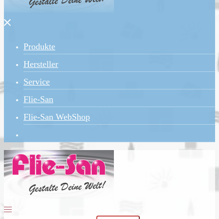
Menü
schließen
Produkte
Hersteller
Service
Flie-San
Flie-San WebShop
Menü