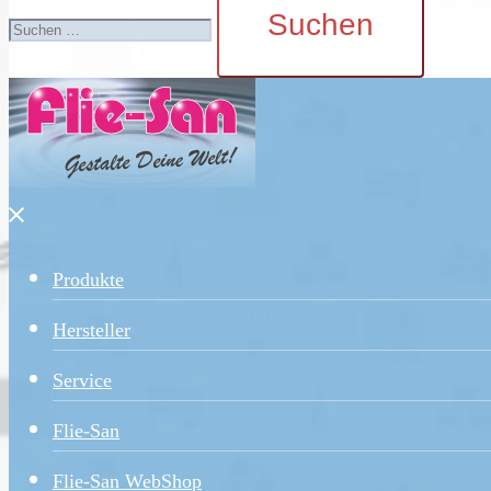
nach:
Menü
schließen
Produkte
Hersteller
Service
Flie-San
Flie-San WebShop