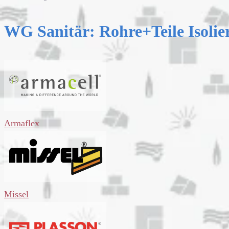
WG Sanitär: Rohre+Teile Isolie
Armaflex
Missel