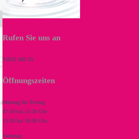
Rufen Sie uns an
02832
600 20
Öffnungszeiten
Montag bis Freitag
07:30
bis
12:30
Uhr
13:30
bis
18:00
Uhr
Samstag