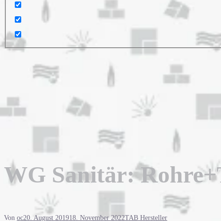
WG Sanitär: Rohre+Te
Von
oc
20. August 2019
18. November 2022
TAB Hersteller